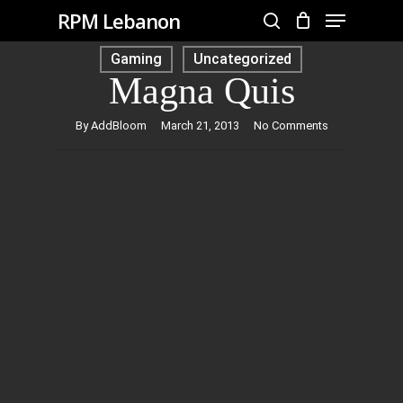
Menu
Skip
RPM Lebanon
to
search
Close
Gaming
Uncategorized
main
Magna Quis
Menu
content
By
AddBloom
March 21, 2013
No Comments